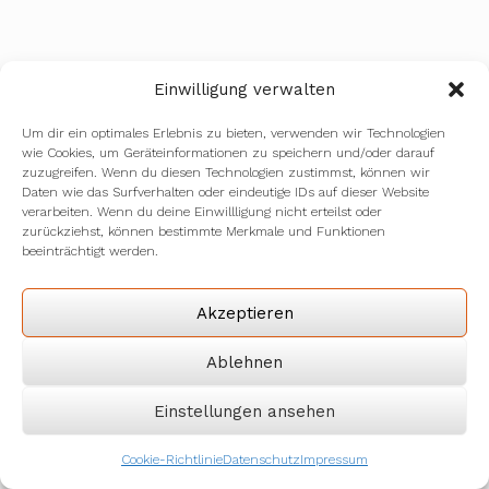
Einwilligung verwalten
Unterstützt die Triggerpunkt-
Um dir ein optimales Erlebnis zu bieten, verwenden wir Technologien
Behandlung auch bei
wie Cookies, um Geräteinformationen zu speichern und/oder darauf
zuzugreifen. Wenn du diesen Technologien zustimmst, können wir
sportlichen Beschwerden?
Daten wie das Surfverhalten oder eindeutige IDs auf dieser Website
verarbeiten. Wenn du deine Einwillligung nicht erteilst oder
zurückziehst, können bestimmte Merkmale und Funktionen
Ja, die Therapie eignet sich sehr gut zur
beeinträchtigt werden.
Behandlung und Vorbeugung sportbedingter
Überlastungen, Muskelkater und
Akzeptieren
eingeschränkter Beweglichkeit. Sie
Ablehnen
unterstützt die Regeneration und kann
helfen, Verletzungen vorzubeugen.
Einstellungen ansehen
Cookie-Richtlinie
Datenschutz
Impressum