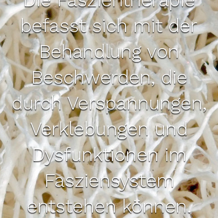
befasst sich mit der
Behandlung von
Beschwerden, die
durch Verspannungen,
Verklebungen und
Dysfunktionen im
Fasziensystem
entstehen können.