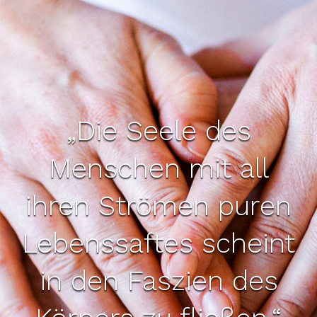
„Die Seele des
Menschen mit all
ihren Strömen puren
Lebenssaftes scheint
in den Faszien des